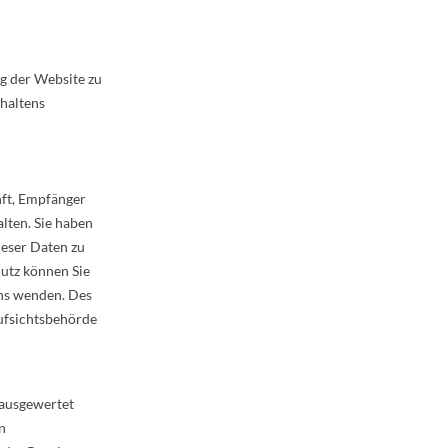
ng der Website zu
haltens
nft, Empfänger
lten. Sie haben
ieser Daten zu
utz können Sie
uns wenden. Des
ufsichtsbehörde
 ausgewertet
n