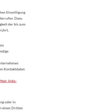
hen Einwilligung
iderrufen. Dazu
gkeit der bis zum
rührt.
ein
ändige
Unternehmen
ren Kontaktdaten
ften_links-
ung oder in
an einen Dritten