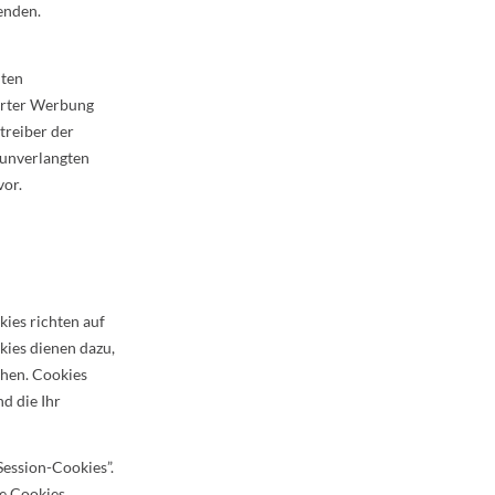
enden.
hten
erter Werbung
treiber der
r unverlangten
or.
kies richten auf
kies dienen dazu,
chen. Cookies
d die Ihr
Session-Cookies”.
re Cookies