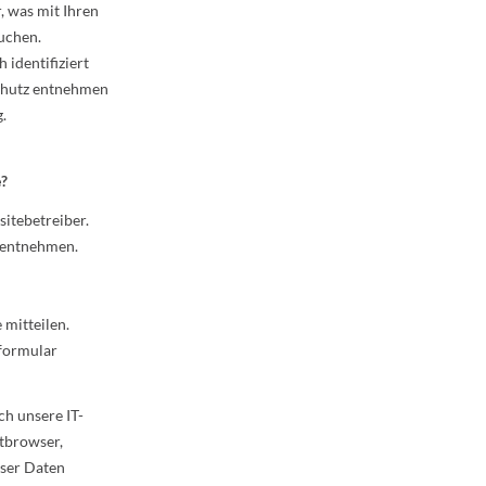
, was mit Ihren
uchen.
 identifiziert
chutz entnehmen
.
e?
itebetreiber.
 entnehmen.
 mitteilen.
tformular
h unsere IT-
etbrowser,
eser Daten