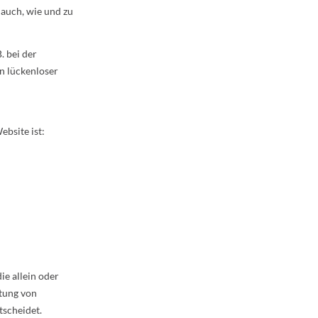
 auch, wie und zu
. bei der
n lückenloser
ebsite ist:
ie allein oder
tung von
tscheidet.