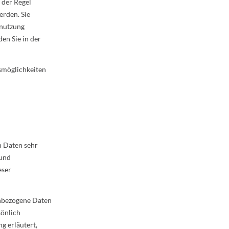
 der Regel
erden. Sie
enutzung
en Sie in der
smöglichkeiten
n Daten sehr
 und
eser
nbezogene Daten
sönlich
g erläutert,