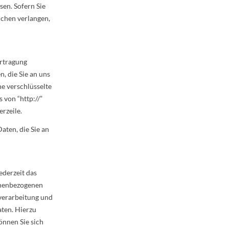
en. Sofern Sie
ichen verlangen,
ertragung
n, die Sie an uns
ne verschlüsselte
 von “http://”
rzeile.
aten, die Sie an
ederzeit das
onenbezogenen
verarbeitung und
aten. Hierzu
nnen Sie sich